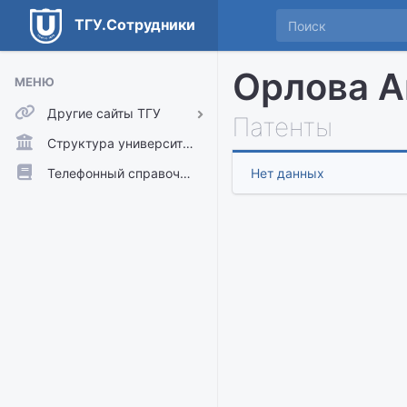
ТГУ.Сотрудники
Орлова А
МЕНЮ
Другие сайты ТГУ
Патенты
ТГУ.Аккаунты
Структура университета
ТГУ.Расписание
Телефонный справочник
Нет данных
Главный сайт ТГУ
Moodle