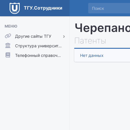
ТГУ.Сотрудники
Черепано
МЕНЮ
Другие сайты ТГУ
Патенты
ТГУ.Аккаунты
Структура университета
ТГУ.Расписание
Телефонный справочник
Нет данных
Главный сайт ТГУ
Moodle