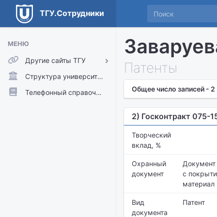
ТГУ.Сотрудники
Заваруев
МЕНЮ
Другие сайты ТГУ
Патенты
ТГУ.Аккаунты
Структура университета
Общее число записей - 2
ТГУ.Расписание
Телефонный справочник
Главный сайт ТГУ
2) Госконтракт 075-1
Moodle
Творческий
вклад, %
Охранный
Документ
документ
с покрыти
материал 
Вид
Патент
документа