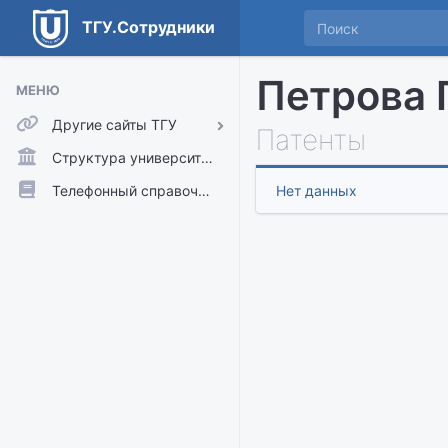
ТГУ.Сотрудники
Петрова 
МЕНЮ
Другие сайты ТГУ
Патенты
ТГУ.Аккаунты
Структура университета
ТГУ.Расписание
Телефонный справочник
Нет данных
Главный сайт ТГУ
Moodle