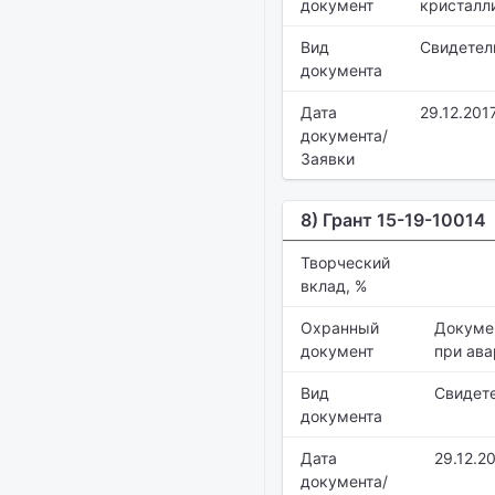
документ
кристалл
Вид
Свидетел
документа
Дата
29.12.201
документа/
Заявки
8) Грант 15-19-10014
Творческий
вклад, %
Охранный
Докумен
документ
при ава
Вид
Свидет
документа
Дата
29.12.2
документа/