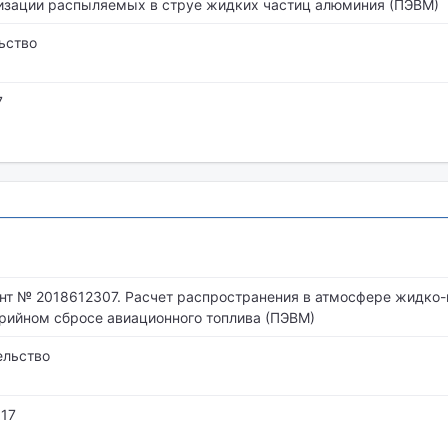
изации распыляемых в струе жидких частиц алюминия (ПЭВМ)
ьство
7
т № 2018612307. Расчет распространения в атмосфере жидко-
рийном сбросе авиационного топлива (ПЭВМ)
ельство
017