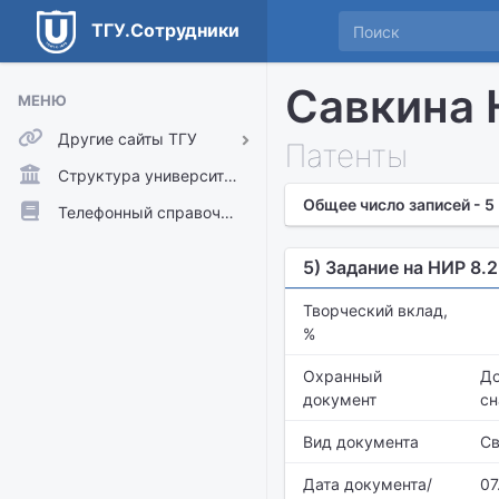
ТГУ.Сотрудники
Савкина 
МЕНЮ
Другие сайты ТГУ
Патенты
ТГУ.Аккаунты
Структура университета
Общее число записей - 5
ТГУ.Расписание
Телефонный справочник
Главный сайт ТГУ
5) Задание на НИР 8.
Moodle
Творческий вклад,
%
Охранный
До
документ
сн
Вид документа
Св
Дата документа/
07