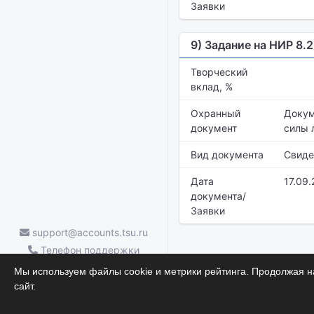
Заявки
9) Задание на НИР 8.
Творческий
вклад, %
Охранный
Докум
документ
силы 
Вид документа
Свиде
Дата
17.09
документа/
Заявки
support@accounts.tsu.ru
Телефон поддержки
ТГУ.Аккаунты — (3822) 785-669
Мы используем файлы cookie и метрики рейтинга. Продолжая на
Научные достижения
сайт.
© 2026.
УЦР
ТГУ