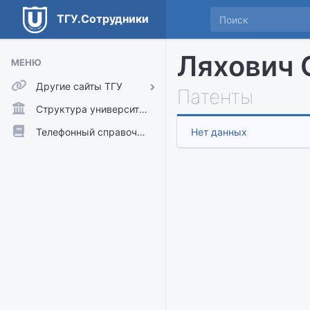
ТГУ.Сотрудники
Ляхович 
МЕНЮ
Другие сайты ТГУ
Патенты
ТГУ.Аккаунты
Структура университета
ТГУ.Расписание
Телефонный справочник
Нет данных
Главный сайт ТГУ
Moodle