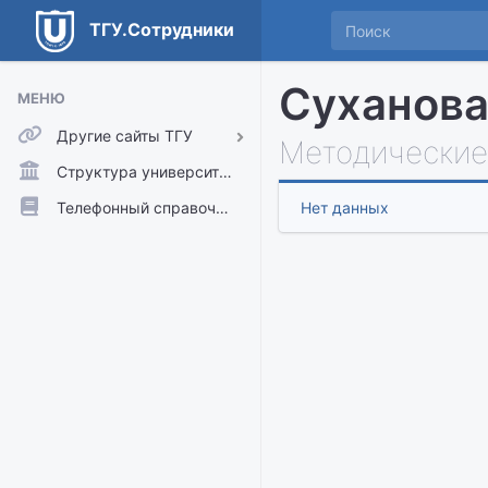
ТГУ.Сотрудники
Суханова
МЕНЮ
Другие сайты ТГУ
Методические
ТГУ.Аккаунты
Структура университета
ТГУ.Расписание
Телефонный справочник
Нет данных
Главный сайт ТГУ
Moodle