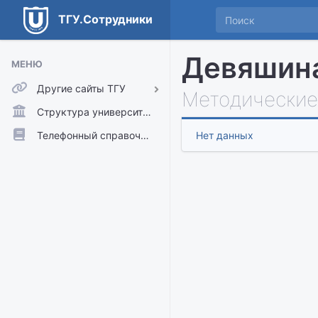
ТГУ.Сотрудники
Девяшина
МЕНЮ
Другие сайты ТГУ
Методические
ТГУ.Аккаунты
Структура университета
ТГУ.Расписание
Телефонный справочник
Нет данных
Главный сайт ТГУ
Moodle