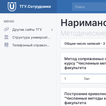
ТГУ.Сотрудники
Наримано
МЕНЮ
Другие сайты ТГУ
Методические
ТГУ.Аккаунты
Структура университета
Общее число записей - 3
ТГУ.Расписание
Телефонный справочник
Главный сайт ТГУ
Метод сопряженных г
Moodle
курсу "Численные ме
факультета
1
Тип
Построение криволин
"Численные методы м
факультета