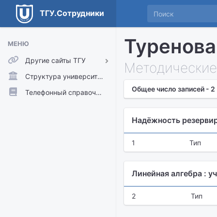
ТГУ.Сотрудники
Туренова
МЕНЮ
Другие сайты ТГУ
Методические
ТГУ.Аккаунты
Структура университета
Общее число записей - 2
ТГУ.Расписание
Телефонный справочник
Главный сайт ТГУ
Надёжность резервир
Moodle
1
Тип
Линейная алгебра : у
2
Тип