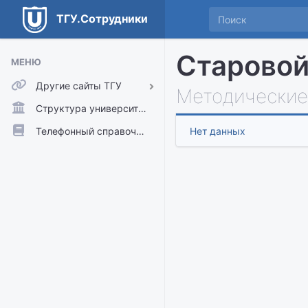
ТГУ.Сотрудники
Старовой
МЕНЮ
Другие сайты ТГУ
Методические
ТГУ.Аккаунты
Структура университета
ТГУ.Расписание
Телефонный справочник
Нет данных
Главный сайт ТГУ
Moodle