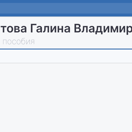
това Галина Владими
 пособия