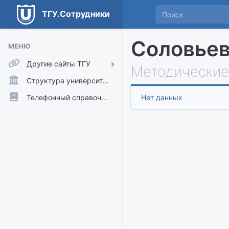
ТГУ.Сотрудники
Соловьев
МЕНЮ
Другие сайты ТГУ
Методические
ТГУ.Аккаунты
Структура университета
ТГУ.Расписание
Телефонный справочник
Нет данных
Главный сайт ТГУ
Moodle