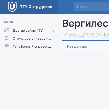
ТГУ.Сотрудники
Вергилес
МЕНЮ
Другие сайты ТГУ
Методические
ТГУ.Аккаунты
Структура университета
ТГУ.Расписание
Телефонный справочник
Нет данных
Главный сайт ТГУ
Moodle