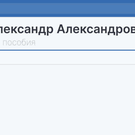
лександр Александро
 пособия