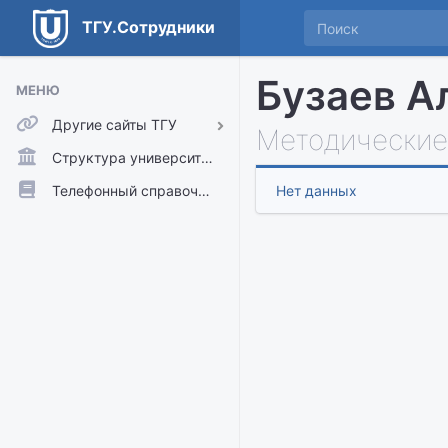
ТГУ.Сотрудники
Бузаев А
МЕНЮ
Другие сайты ТГУ
Методические
ТГУ.Аккаунты
Структура университета
ТГУ.Расписание
Телефонный справочник
Нет данных
Главный сайт ТГУ
Moodle