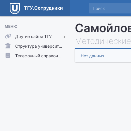
ТГУ.Сотрудники
Самойлов
МЕНЮ
Другие сайты ТГУ
Методические
ТГУ.Аккаунты
Структура университета
ТГУ.Расписание
Телефонный справочник
Нет данных
Главный сайт ТГУ
Moodle