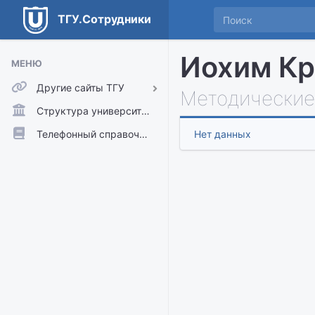
ТГУ.Сотрудники
Иохим Кр
МЕНЮ
Другие сайты ТГУ
Методические
ТГУ.Аккаунты
Структура университета
ТГУ.Расписание
Телефонный справочник
Нет данных
Главный сайт ТГУ
Moodle