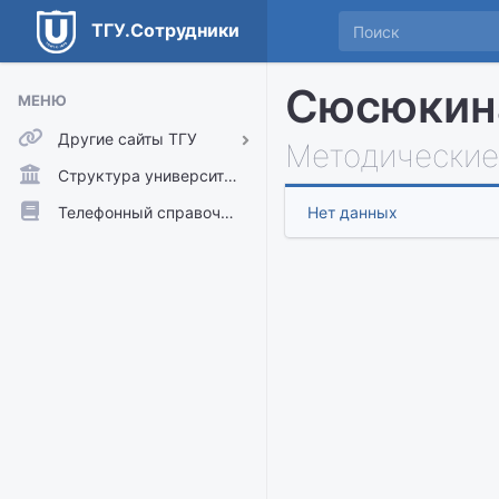
ТГУ.Сотрудники
Сюсюкина
МЕНЮ
Другие сайты ТГУ
Методические
ТГУ.Аккаунты
Структура университета
ТГУ.Расписание
Телефонный справочник
Нет данных
Главный сайт ТГУ
Moodle