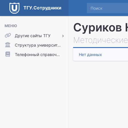
ТГУ.Сотрудники
Суриков 
МЕНЮ
Другие сайты ТГУ
Методические
ТГУ.Аккаунты
Структура университета
ТГУ.Расписание
Телефонный справочник
Нет данных
Главный сайт ТГУ
Moodle