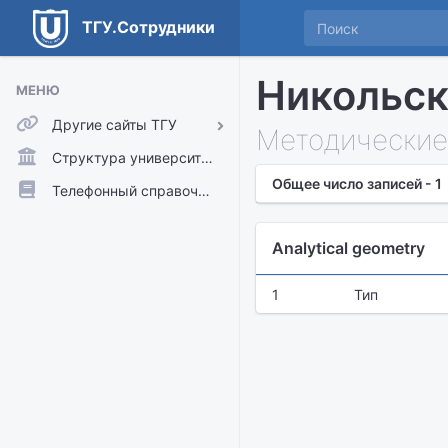
ТГУ.Сотрудники
Никольск
МЕНЮ
Другие сайты ТГУ
Методические
ТГУ.Аккаунты
Структура университета
Общее число записей - 1
ТГУ.Расписание
Телефонный справочник
Главный сайт ТГУ
Analytical geometry
Moodle
1
Тип