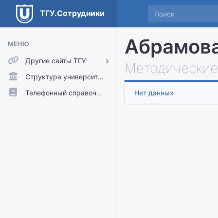
ТГУ.Сотрудники
Абрамова
МЕНЮ
Другие сайты ТГУ
Методические
ТГУ.Аккаунты
Структура университета
ТГУ.Расписание
Телефонный справочник
Нет данных
Главный сайт ТГУ
Moodle