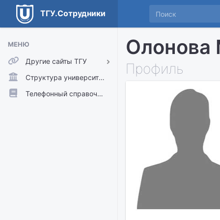
ТГУ.Сотрудники
Олонова 
МЕНЮ
Другие сайты ТГУ
Профиль
ТГУ.Аккаунты
Структура университета
ТГУ.Расписание
Телефонный справочник
Главный сайт ТГУ
Moodle