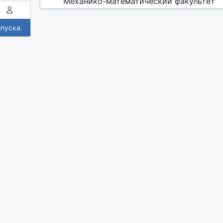
Механико-математический факультет
опуска