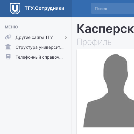
ТГУ.Сотрудники
Касперск
МЕНЮ
Другие сайты ТГУ
Профиль
ТГУ.Аккаунты
Структура университета
ТГУ.Расписание
Телефонный справочник
Главный сайт ТГУ
Moodle