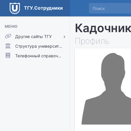
ТГУ.Сотрудники
Кадочник
МЕНЮ
Другие сайты ТГУ
Профиль
ТГУ.Аккаунты
Структура университета
ТГУ.Расписание
Телефонный справочник
Главный сайт ТГУ
Moodle