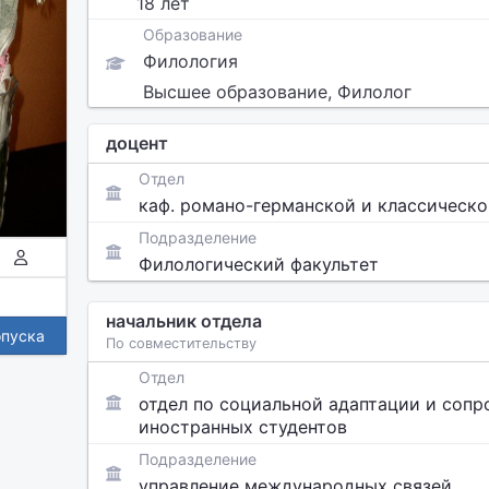
18 лет
Образование
Филология
Высшее образование, Филолог
доцент
Отдел
каф. романо-германской и классическ
Подразделение
Филологический факультет
начальник отдела
опуска
По совместительству
Отдел
отдел по социальной адаптации и соп
иностранных студентов
Подразделение
управление международных связей