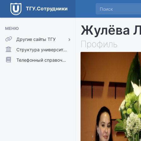
ТГУ.Сотрудники
Жулёва Л
МЕНЮ
Другие сайты ТГУ
Профиль
ТГУ.Аккаунты
Структура университета
ТГУ.Расписание
Телефонный справочник
Главный сайт ТГУ
Moodle