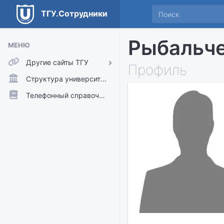
ТГУ.Сотрудники
Рыбальче
МЕНЮ
Другие сайты ТГУ
Профиль
ТГУ.Аккаунты
Структура университета
ТГУ.Расписание
Телефонный справочник
Главный сайт ТГУ
Moodle