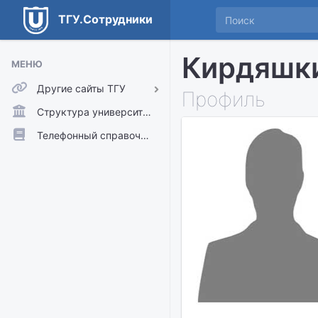
ТГУ.Сотрудники
Кирдяшки
МЕНЮ
Другие сайты ТГУ
Профиль
ТГУ.Аккаунты
Структура университета
ТГУ.Расписание
Телефонный справочник
Главный сайт ТГУ
Moodle