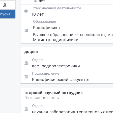
10 лет
Стаж научной деятельности
10 лет
опуска
Образование
Радиофизика
Высшее образование - специалитет, ма
Магистр радиофизики
доцент
Отдел
каф. радиоэлектроники
Подразделение
Радиофизический факультет
старший научный сотрудник
По совместительству
Отдел
научная лаборатория терагерцовых ис