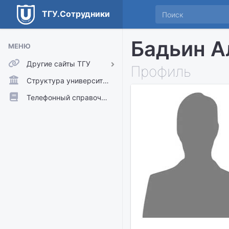
ТГУ.Сотрудники
Бадьин А
МЕНЮ
Другие сайты ТГУ
Профиль
ТГУ.Аккаунты
Структура университета
ТГУ.Расписание
Телефонный справочник
Главный сайт ТГУ
Moodle