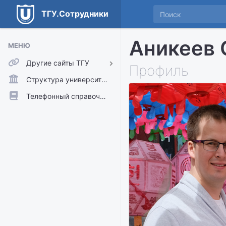
ТГУ.Сотрудники
Аникеев 
МЕНЮ
Другие сайты ТГУ
Профиль
ТГУ.Аккаунты
Структура университета
ТГУ.Расписание
Телефонный справочник
Главный сайт ТГУ
Moodle