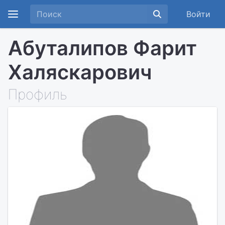
Войти
Абуталипов Фарит
Халяскарович
Профиль