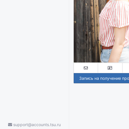
Запись на получение пр
support@accounts.tsu.ru