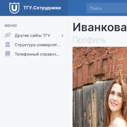
ТГУ.Сотрудники
Иванкова
МЕНЮ
Другие сайты ТГУ
Профиль
ТГУ.Аккаунты
Структура университета
ТГУ.Расписание
Телефонный справочник
Главный сайт ТГУ
Moodle