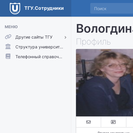
ТГУ.Сотрудники
Вологдин
МЕНЮ
Другие сайты ТГУ
Профиль
ТГУ.Аккаунты
Структура университета
ТГУ.Расписание
Телефонный справочник
Главный сайт ТГУ
Moodle