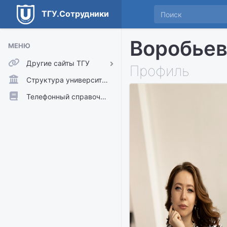
ТГУ.Сотрудники
Воробьев
МЕНЮ
Другие сайты ТГУ
Профиль
ТГУ.Аккаунты
Структура университета
ТГУ.Расписание
Телефонный справочник
Главный сайт ТГУ
Moodle