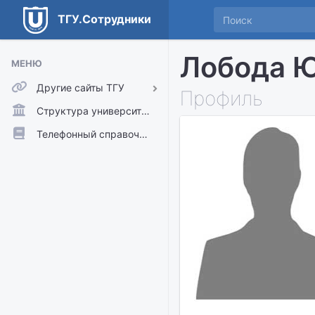
ТГУ.Сотрудники
Лобода Ю
МЕНЮ
Другие сайты ТГУ
Профиль
ТГУ.Аккаунты
Структура университета
ТГУ.Расписание
Телефонный справочник
Главный сайт ТГУ
Moodle