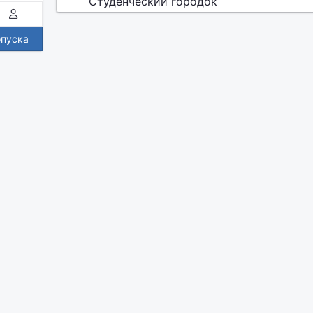
Студенческий городок
опуска