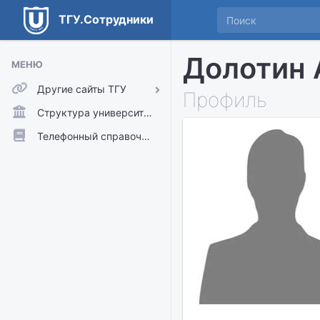
ТГУ.Сотрудники
Долотин 
МЕНЮ
Другие сайты ТГУ
Профиль
ТГУ.Аккаунты
Структура университета
ТГУ.Расписание
Телефонный справочник
Главный сайт ТГУ
Moodle