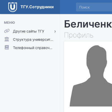
ТГУ.Сотрудники
Беличенк
МЕНЮ
Другие сайты ТГУ
Профиль
ТГУ.Аккаунты
Структура университета
ТГУ.Расписание
Телефонный справочник
Главный сайт ТГУ
Moodle