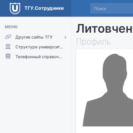
ТГУ.Сотрудники
Литовчен
МЕНЮ
Другие сайты ТГУ
Профиль
ТГУ.Аккаунты
Структура университета
ТГУ.Расписание
Телефонный справочник
Главный сайт ТГУ
Moodle