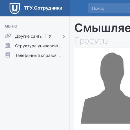
ТГУ.Сотрудники
Смышляе
МЕНЮ
Другие сайты ТГУ
Профиль
ТГУ.Аккаунты
Структура университета
ТГУ.Расписание
Телефонный справочник
Главный сайт ТГУ
Moodle