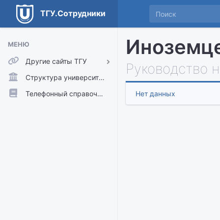
ТГУ.Сотрудники
Иноземце
МЕНЮ
Другие сайты ТГУ
Руководство 
ТГУ.Аккаунты
Структура университета
ТГУ.Расписание
Телефонный справочник
Нет данных
Главный сайт ТГУ
Moodle