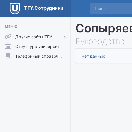
ТГУ.Сотрудники
Сопыряев
МЕНЮ
Другие сайты ТГУ
Руководство 
ТГУ.Аккаунты
Структура университета
ТГУ.Расписание
Телефонный справочник
Нет данных
Главный сайт ТГУ
Moodle