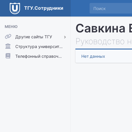
ТГУ.Сотрудники
Савкина 
МЕНЮ
Другие сайты ТГУ
Руководство 
ТГУ.Аккаунты
Структура университета
ТГУ.Расписание
Телефонный справочник
Нет данных
Главный сайт ТГУ
Moodle