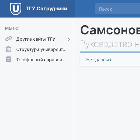
ТГУ.Сотрудники
Самсонов
МЕНЮ
Другие сайты ТГУ
Руководство 
ТГУ.Аккаунты
Структура университета
ТГУ.Расписание
Телефонный справочник
Нет данных
Главный сайт ТГУ
Moodle