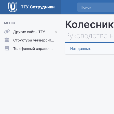
ТГУ.Сотрудники
Колесник
МЕНЮ
Другие сайты ТГУ
Руководство 
ТГУ.Аккаунты
Структура университета
ТГУ.Расписание
Телефонный справочник
Нет данных
Главный сайт ТГУ
Moodle