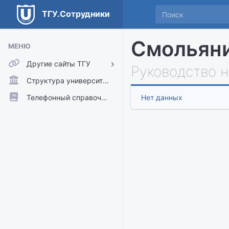
ТГУ.Сотрудники
Смольяни
МЕНЮ
Другие сайты ТГУ
Руководство 
ТГУ.Аккаунты
Структура университета
ТГУ.Расписание
Телефонный справочник
Нет данных
Главный сайт ТГУ
Moodle