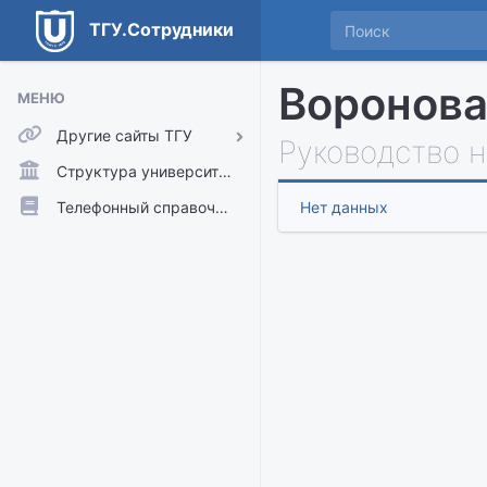
ТГУ.Сотрудники
Воронова
МЕНЮ
Другие сайты ТГУ
Руководство 
ТГУ.Аккаунты
Структура университета
ТГУ.Расписание
Телефонный справочник
Нет данных
Главный сайт ТГУ
Moodle