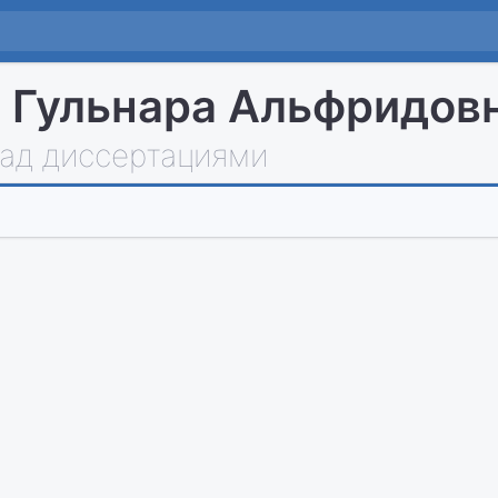
 Гульнара Альфридов
над диссертациями