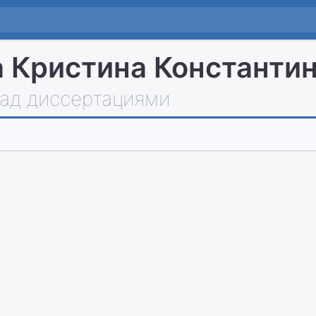
 Кристина Константи
над диссертациями