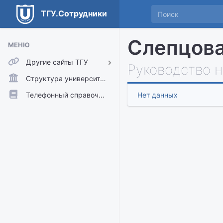
ТГУ.Сотрудники
Слепцова
МЕНЮ
Другие сайты ТГУ
Руководство 
ТГУ.Аккаунты
Структура университета
ТГУ.Расписание
Телефонный справочник
Нет данных
Главный сайт ТГУ
Moodle