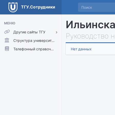
ТГУ.Сотрудники
Ильинска
МЕНЮ
Другие сайты ТГУ
Руководство 
ТГУ.Аккаунты
Структура университета
ТГУ.Расписание
Телефонный справочник
Нет данных
Главный сайт ТГУ
Moodle