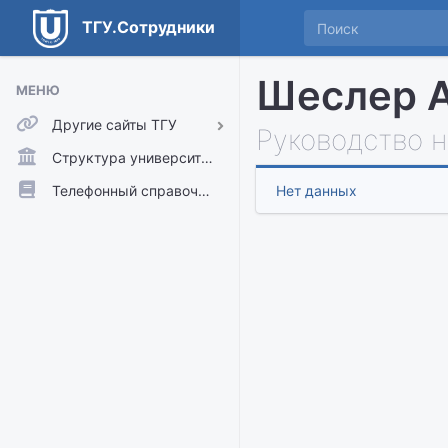
ТГУ.Сотрудники
Шеслер А
МЕНЮ
Другие сайты ТГУ
Руководство 
ТГУ.Аккаунты
Структура университета
ТГУ.Расписание
Телефонный справочник
Нет данных
Главный сайт ТГУ
Moodle