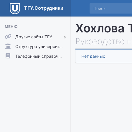
ТГУ.Сотрудники
Хохлова 
МЕНЮ
Другие сайты ТГУ
Руководство 
ТГУ.Аккаунты
Структура университета
ТГУ.Расписание
Телефонный справочник
Нет данных
Главный сайт ТГУ
Moodle