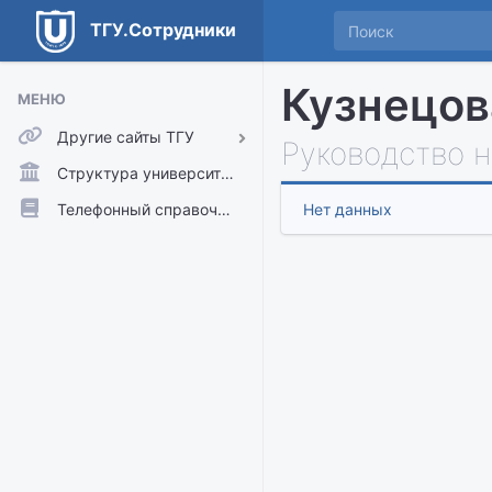
ТГУ.Сотрудники
Кузнецов
МЕНЮ
Другие сайты ТГУ
Руководство 
ТГУ.Аккаунты
Структура университета
ТГУ.Расписание
Телефонный справочник
Нет данных
Главный сайт ТГУ
Moodle