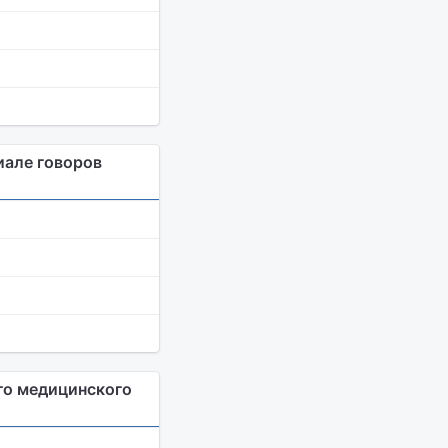
иале говоров
го медицинского