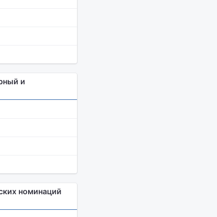
рный и
еских номинаций