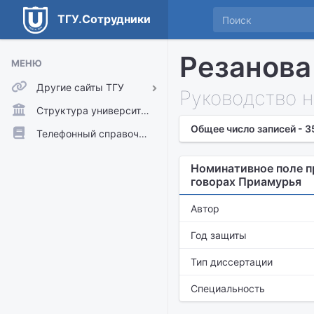
ТГУ.Сотрудники
Резанова
МЕНЮ
Другие сайты ТГУ
Руководство 
ТГУ.Аккаунты
Структура университета
Общее число записей - 3
ТГУ.Расписание
Телефонный справочник
Главный сайт ТГУ
Номинативное поле п
Moodle
говорах Приамурья
Автор
Год защиты
Тип диссертации
Специальность