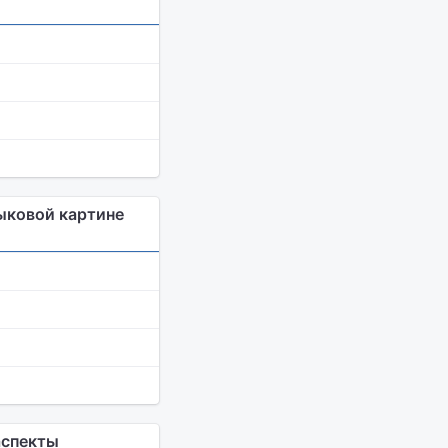
ыковой картине
аспекты